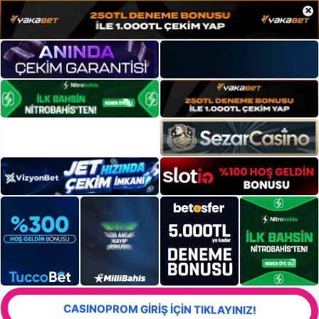
×
CASINOPROM GİRİŞ İÇİN TIKLAYINIZ!