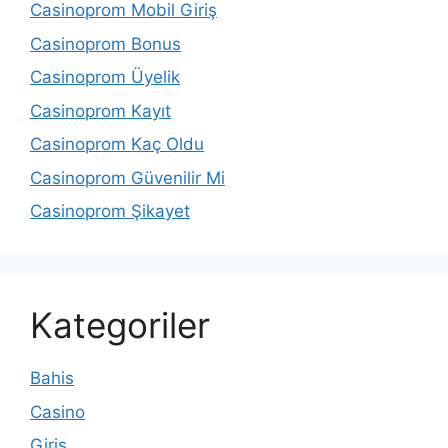
Casinoprom Mobil Giriş
Casinoprom Bonus
Casinoprom Üyelik
Casinoprom Kayıt
Casinoprom Kaç Oldu
Casinoprom Güvenilir Mi
Casinoprom Şikayet
Kategoriler
Bahis
Casino
Giriş