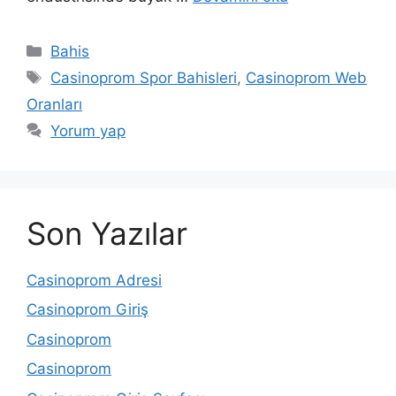
Kategoriler
Bahis
Etiketler
Casinoprom Spor Bahisleri
,
Casinoprom Web
Oranları
Yorum yap
Son Yazılar
Casinoprom Adresi
Casinoprom Giriş
Casinoprom
Casinoprom