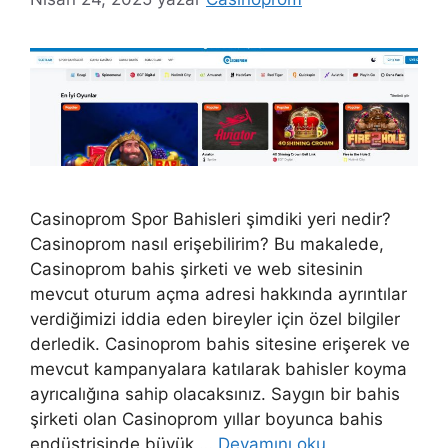
Casinoprom Spor Bahisleri şimdiki yeri nedir?
Casinoprom nasıl erişebilirim? Bu makalede,
Casinoprom bahis şirketi ve web sitesinin
mevcut oturum açma adresi hakkında ayrıntılar
verdiğimizi iddia eden bireyler için özel bilgiler
derledik. Casinoprom bahis sitesine erişerek ve
mevcut kampanyalara katılarak bahisler koyma
ayrıcalığına sahip olacaksınız. Saygın bir bahis
şirketi olan Casinoprom yıllar boyunca bahis
endüstrisinde büyük …
Devamını oku