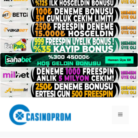
İçeriğe
atla
Menü