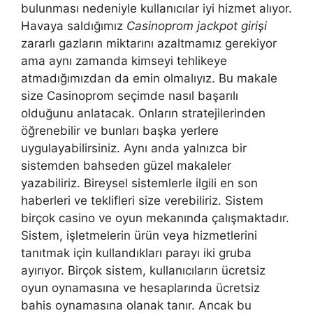
bulunması nedeniyle kullanıcılar iyi hizmet alıyor.
Havaya saldığımız
Casinoprom jackpot girişi
zararlı gazların miktarını azaltmamız gerekiyor
ama aynı zamanda kimseyi tehlikeye
atmadığımızdan da emin olmalıyız. Bu makale
size Casinoprom seçimde nasıl başarılı
olduğunu anlatacak. Onların stratejilerinden
öğrenebilir ve bunları başka yerlere
uygulayabilirsiniz. Aynı anda yalnızca bir
sistemden bahseden güzel makaleler
yazabiliriz. Bireysel sistemlerle ilgili en son
haberleri ve teklifleri size verebiliriz. Sistem
birçok casino ve oyun mekanında çalışmaktadır.
Sistem, işletmelerin ürün veya hizmetlerini
tanıtmak için kullandıkları parayı iki gruba
ayırıyor. Birçok sistem, kullanıcıların ücretsiz
oyun oynamasına ve hesaplarında ücretsiz
bahis oynamasına olanak tanır. Ancak bu