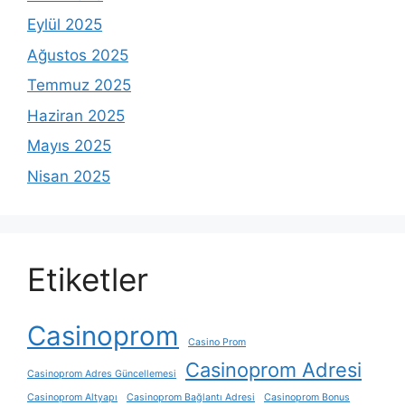
Eylül 2025
Ağustos 2025
Temmuz 2025
Haziran 2025
Mayıs 2025
Nisan 2025
Etiketler
Casinoprom
Casino Prom
Casinoprom Adresi
Casinoprom Adres Güncellemesi
Casinoprom Altyapı
Casinoprom Bağlantı Adresi
Casinoprom Bonus