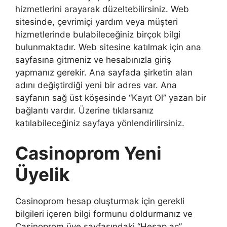
hizmetlerini arayarak düzeltebilirsiniz. Web
sitesinde, çevrimiçi yardım veya müşteri
hizmetlerinde bulabileceğiniz birçok bilgi
bulunmaktadır. Web sitesine katılmak için ana
sayfasına gitmeniz ve hesabınızla giriş
yapmanız gerekir. Ana sayfada şirketin alan
adını değiştirdiği yeni bir adres var. Ana
sayfanın sağ üst köşesinde “Kayıt Ol” yazan bir
bağlantı vardır. Üzerine tıklarsanız
katılabileceğiniz sayfaya yönlendirilirsiniz.
Casinoprom Yeni
Üyelik
Casinoprom hesap oluşturmak için gerekli
bilgileri içeren bilgi formunu doldurmanız ve
Casinoprom üye sayfasındaki “Hesap aç”