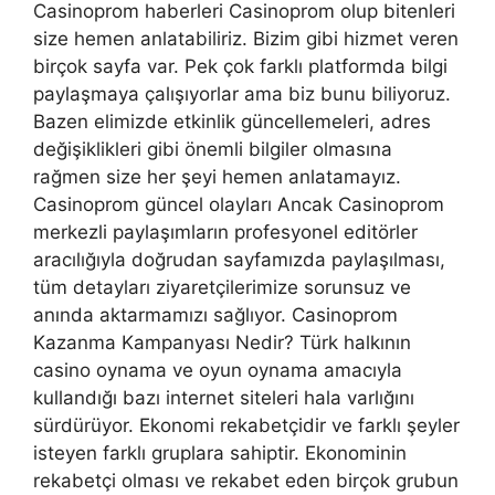
Casinoprom haberleri Casinoprom olup bitenleri
size hemen anlatabiliriz. Bizim gibi hizmet veren
birçok sayfa var. Pek çok farklı platformda bilgi
paylaşmaya çalışıyorlar ama biz bunu biliyoruz.
Bazen elimizde etkinlik güncellemeleri, adres
değişiklikleri gibi önemli bilgiler olmasına
rağmen size her şeyi hemen anlatamayız.
Casinoprom güncel olayları Ancak Casinoprom
merkezli paylaşımların profesyonel editörler
aracılığıyla doğrudan sayfamızda paylaşılması,
tüm detayları ziyaretçilerimize sorunsuz ve
anında aktarmamızı sağlıyor. Casinoprom
Kazanma Kampanyası Nedir? Türk halkının
casino oynama ve oyun oynama amacıyla
kullandığı bazı internet siteleri hala varlığını
sürdürüyor. Ekonomi rekabetçidir ve farklı şeyler
isteyen farklı gruplara sahiptir. Ekonominin
rekabetçi olması ve rekabet eden birçok grubun