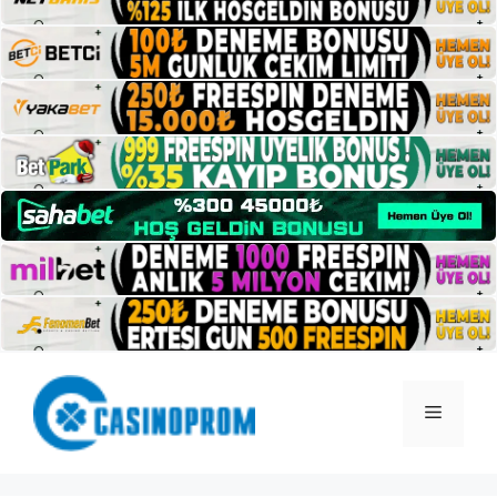
İçeriğe
atla
Menü