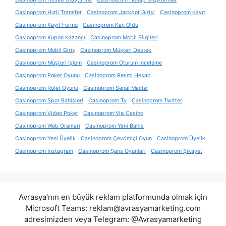
Casinoprom Hızlı Transfer
Casinoprom Jackpot Girişi
Casinoprom Kayıt
Casinoprom Kayıt Formu
Casinoprom Kaç Oldu
Casinoprom Kupon Kazancı
Casinoprom Mobil Bilgileri
Casinoprom Mobil Giriş
Casinoprom Müşteri Destek
Casinoprom Müşteri İşlem
Casinoprom Oturum İnceleme
Casinoprom Poker Oyunu
Casinoprom Resmi Hesap
Casinoprom Rulet Oyunu
Casinoprom Sanal Maçlar
Casinoprom Spor Bahisleri
Casinoprom Tv
Casinoprom Twitter
Casinoprom Video Poker
Casinoprom Vip Casino
Casinoprom Web Oranları
Casinoprom Yeni Bahis
Casinoprom Yeni Üyelik
Casinoprom Çevrimiçi Oyun
Casinoprom Üyelik
Casinoprom İnstagram
Casinoprom Şans Oyunları
Casinoprom Şikayet
Avrasya'nın en büyük reklam platformunda olmak için
Microsoft Teams:
reklam@avrasyamarketing.com
adresimizden veya Telegram: @Avrasyamarketing