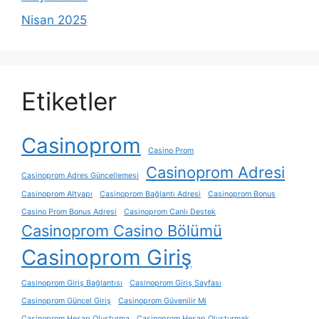
Nisan 2025
Etiketler
Casinoprom
Casino Prom
Casinoprom Adresi
Casinoprom Adres Güncellemesi
Casinoprom Altyapı
Casinoprom Bağlantı Adresi
Casinoprom Bonus
Casino Prom Bonus Adresi
Casinoprom Canlı Destek
Casinoprom Casino Bölümü
Casinoprom Giriş
Casinoprom Giriş Bağlantısı
Casinoprom Giriş Sayfası
Casinoprom Güncel Giriş
Casinoprom Güvenilir Mi
Casinoprom Hesap Oluşturma
Casinoprom Hesap Oluşturmak