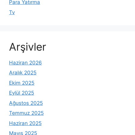
Para Yatırma
Tv
Arşivler
Haziran 2026
Aralık 2025
Ekim 2025
Eylül 2025
Ağustos 2025
Temmuz 2025
Haziran 2025
Mayıs 2025