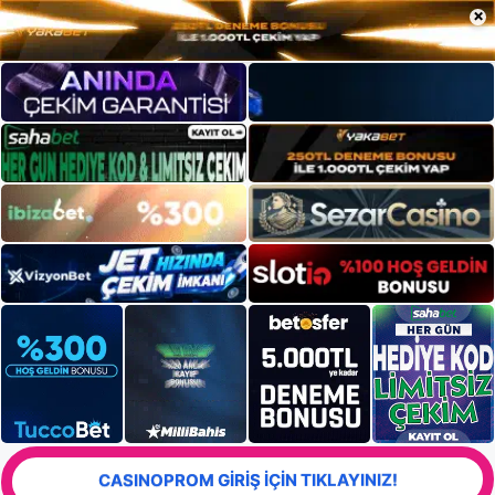
×
CASINOPROM GİRİŞ İÇİN TIKLAYINIZ!