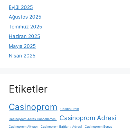
Eylül 2025
Ağustos 2025
Temmuz 2025
Haziran 2025
Mayıs 2025
Nisan 2025
Etiketler
Casinoprom
Casino Prom
Casinoprom Adresi
Casinoprom Adres Güncellemesi
Casinoprom Altyapı
Casinoprom Bağlantı Adresi
Casinoprom Bonus