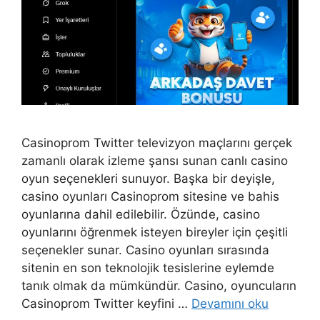
Casinoprom Twitter televizyon maçlarını gerçek
zamanlı olarak izleme şansı sunan canlı casino
oyun seçenekleri sunuyor. Başka bir deyişle,
casino oyunları Casinoprom sitesine ve bahis
oyunlarına dahil edilebilir. Özünde, casino
oyunlarını öğrenmek isteyen bireyler için çeşitli
seçenekler sunar. Casino oyunları sırasında
sitenin en son teknolojik tesislerine eylemde
tanık olmak da mümkündür. Casino, oyuncuların
Casinoprom Twitter keyfini …
Devamını oku