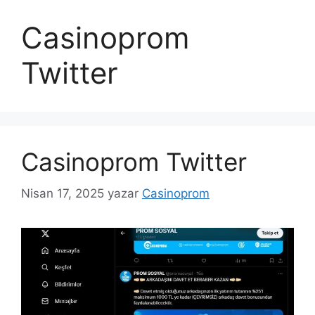
Casinoprom
Twitter
Casinoprom Twitter
Nisan 17, 2025
yazar
Casinoprom