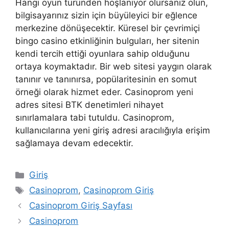
Hangi oyun türünden hoşlanıyor olursanız olun,
bilgisayarınız sizin için büyüleyici bir eğlence
merkezine dönüşecektir. Küresel bir çevrimiçi
bingo casino etkinliğinin bulguları, her sitenin
kendi tercih ettiği oyunlara sahip olduğunu
ortaya koymaktadır. Bir web sitesi yaygın olarak
tanınır ve tanınırsa, popülaritesinin en somut
örneği olarak hizmet eder. Casinoprom yeni
adres sitesi BTK denetimleri nihayet
sınırlamalara tabi tutuldu. Casinoprom,
kullanıcılarına yeni giriş adresi aracılığıyla erişim
sağlamaya devam edecektir.
Kategoriler
Giriş
Etiketler
Casinoprom
,
Casinoprom Giriş
Casinoprom Giriş Sayfası
Casinoprom