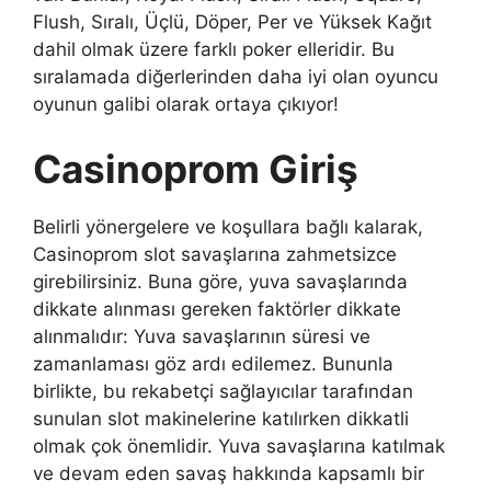
Flush, Sıralı, Üçlü, Döper, Per ve Yüksek Kağıt
dahil olmak üzere farklı poker elleridir. Bu
sıralamada diğerlerinden daha iyi olan oyuncu
oyunun galibi olarak ortaya çıkıyor!
Casinoprom Giriş
Belirli yönergelere ve koşullara bağlı kalarak,
Casinoprom slot savaşlarına zahmetsizce
girebilirsiniz. Buna göre, yuva savaşlarında
dikkate alınması gereken faktörler dikkate
alınmalıdır: Yuva savaşlarının süresi ve
zamanlaması göz ardı edilemez. Bununla
birlikte, bu rekabetçi sağlayıcılar tarafından
sunulan slot makinelerine katılırken dikkatli
olmak çok önemlidir. Yuva savaşlarına katılmak
ve devam eden savaş hakkında kapsamlı bir