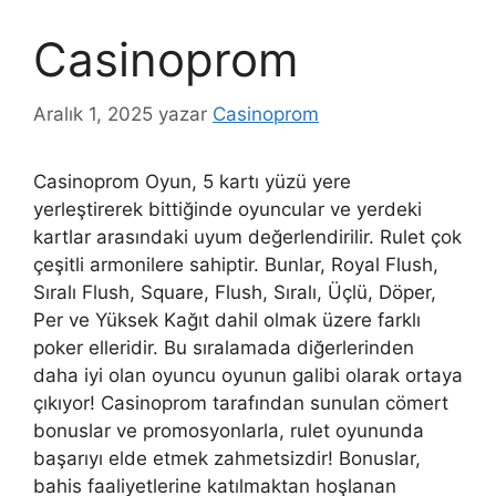
Casinoprom
Aralık 1, 2025
yazar
Casinoprom
Casinoprom Oyun, 5 kartı yüzü yere
yerleştirerek bittiğinde oyuncular ve yerdeki
kartlar arasındaki uyum değerlendirilir. Rulet çok
çeşitli armonilere sahiptir. Bunlar, Royal Flush,
Sıralı Flush, Square, Flush, Sıralı, Üçlü, Döper,
Per ve Yüksek Kağıt dahil olmak üzere farklı
poker elleridir. Bu sıralamada diğerlerinden
daha iyi olan oyuncu oyunun galibi olarak ortaya
çıkıyor! Casinoprom tarafından sunulan cömert
bonuslar ve promosyonlarla, rulet oyununda
başarıyı elde etmek zahmetsizdir! Bonuslar,
bahis faaliyetlerine katılmaktan hoşlanan