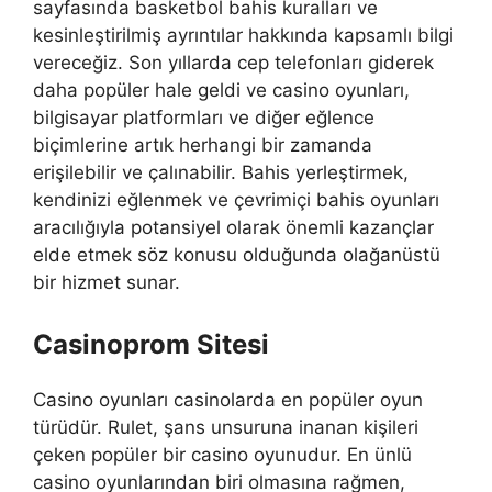
sayfasında basketbol bahis kuralları ve
kesinleştirilmiş ayrıntılar hakkında kapsamlı bilgi
vereceğiz. Son yıllarda cep telefonları giderek
daha popüler hale geldi ve casino oyunları,
bilgisayar platformları ve diğer eğlence
biçimlerine artık herhangi bir zamanda
erişilebilir ve çalınabilir. Bahis yerleştirmek,
kendinizi eğlenmek ve çevrimiçi bahis oyunları
aracılığıyla potansiyel olarak önemli kazançlar
elde etmek söz konusu olduğunda olağanüstü
bir hizmet sunar.
Casinoprom Sitesi
Casino oyunları casinolarda en popüler oyun
türüdür. Rulet, şans unsuruna inanan kişileri
çeken popüler bir casino oyunudur. En ünlü
casino oyunlarından biri olmasına rağmen,