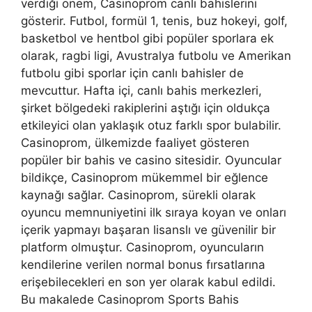
verdiği önem, Casinoprom canlı bahislerini
gösterir. Futbol, ​​formül 1, tenis, buz hokeyi, golf,
basketbol ve hentbol gibi popüler sporlara ek
olarak, ragbi ligi, Avustralya futbolu ve Amerikan
futbolu gibi sporlar için canlı bahisler de
mevcuttur. Hafta içi, canlı bahis merkezleri,
şirket bölgedeki rakiplerini aştığı için oldukça
etkileyici olan yaklaşık otuz farklı spor bulabilir.
Casinoprom, ülkemizde faaliyet gösteren
popüler bir bahis ve casino sitesidir. Oyuncular
bildikçe, Casinoprom mükemmel bir eğlence
kaynağı sağlar. Casinoprom, sürekli olarak
oyuncu memnuniyetini ilk sıraya koyan ve onları
içerik yapmayı başaran lisanslı ve güvenilir bir
platform olmuştur. Casinoprom, oyuncuların
kendilerine verilen normal bonus fırsatlarına
erişebilecekleri en son yer olarak kabul edildi.
Bu makalede Casinoprom Sports Bahis