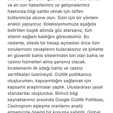
ve en son haberlerimiz ve gelişmelerimiz
hakkında bilgi sahibi olmak için lütfen
bültenimize abone olun. Sizin için bir yöntem
analizi yapıyoruz. Koleksiyonumuza aşağıda
belirtilen başlık altında göz atarsanız, tüm
sitenin sağlam kaldığını göreceksiniz. Bu
nedenle, sitede bir hesap açmadan önce tüm
sorularınızın cevaplarını bulacaksınız ve şirkette
en güvenilir bahis sitelerinden biri olan bahis ve
casino hizmetleri alma şansınız olacak.
İncelemenin ilk odağı bahis ve casino
sertifikaları üzerineydi. Gizlilik politikamızı
oluştururken, kapsamlılığını sağlamak için
kapsamlı araştırmalar yaptık. Uluslararası yasal
standartlar oluşturduk. Birincil bilgi
kaynaklarımız arasında Google Gizlilik Politikası,
Casinoprom eşleşme oranlarını analiz
etmemizde önemli bir konuma sahiptir. Global