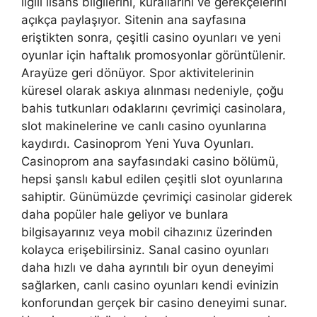
ilgili lisans bilgilerini, kurallarını ve gerekçelerini
açıkça paylaşıyor. Sitenin ana sayfasına
eriştikten sonra, çeşitli casino oyunları ve yeni
oyunlar için haftalık promosyonlar görüntülenir.
Arayüze geri dönüyor. Spor aktivitelerinin
küresel olarak askıya alınması nedeniyle, çoğu
bahis tutkunları odaklarını çevrimiçi casinolara,
slot makinelerine ve canlı casino oyunlarına
kaydırdı. Casinoprom Yeni Yuva Oyunları.
Casinoprom ana sayfasındaki casino bölümü,
hepsi şanslı kabul edilen çeşitli slot oyunlarına
sahiptir. Günümüzde çevrimiçi casinolar giderek
daha popüler hale geliyor ve bunlara
bilgisayarınız veya mobil cihazınız üzerinden
kolayca erişebilirsiniz. Sanal casino oyunları
daha hızlı ve daha ayrıntılı bir oyun deneyimi
sağlarken, canlı casino oyunları kendi evinizin
konforundan gerçek bir casino deneyimi sunar.