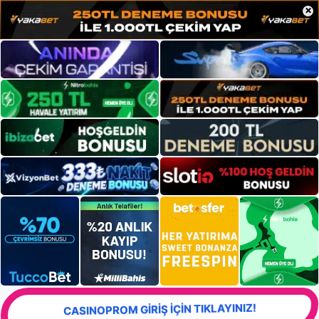
×
CASINOPROM GİRİŞ İÇİN TIKLAYINIZ!