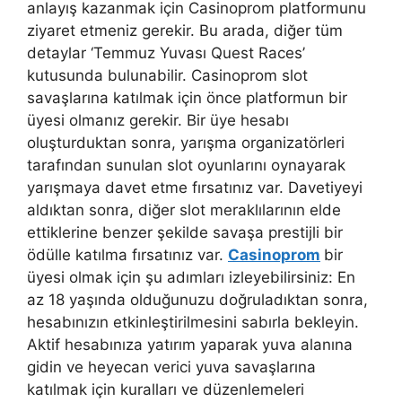
anlayış kazanmak için Casinoprom platformunu
ziyaret etmeniz gerekir. Bu arada, diğer tüm
detaylar ‘Temmuz Yuvası Quest Races’
kutusunda bulunabilir. Casinoprom slot
savaşlarına katılmak için önce platformun bir
üyesi olmanız gerekir. Bir üye hesabı
oluşturduktan sonra, yarışma organizatörleri
tarafından sunulan slot oyunlarını oynayarak
yarışmaya davet etme fırsatınız var. Davetiyeyi
aldıktan sonra, diğer slot meraklılarının elde
ettiklerine benzer şekilde savaşa prestijli bir
ödülle katılma fırsatınız var.
Casinoprom
bir
üyesi olmak için şu adımları izleyebilirsiniz: En
az 18 yaşında olduğunuzu doğruladıktan sonra,
hesabınızın etkinleştirilmesini sabırla bekleyin.
Aktif hesabınıza yatırım yaparak yuva alanına
gidin ve heyecan verici yuva savaşlarına
katılmak için kuralları ve düzenlemeleri