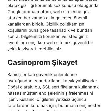
olarak gizliliği korumak söz konusu olduğunda
Google arama motoru, web sitelerine göz
atarken her zaman akla gelen en önemli
kanallardan biridir. Gizlilik politikamızın
koşullarını buna göre tasarladık ve bundan
sonra, bilgilerinizi korurken ve istediğiniz
ayrıntılara erişirken web sitemizi güvenli bir
şekilde ziyaret edebilirsiniz.
Casinoprom Şikayet
Bahisçiler katı güvenlik önlemlerine
uyduğundan, standartlarını karşılayabiliyorlar.
Doğal olarak, bu, SSL sertifikalarını kullanarak
hassas müşteri endişelerinin şifrelenmesini
içerir. Kullanıcı bilgilerini yetkisiz üçüncü
taraflardan korumak için, bu amaca erişmekten