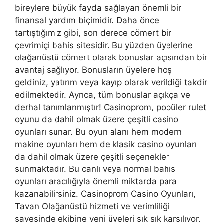
bireylere büyük fayda sağlayan önemli bir
finansal yardım biçimidir. Daha önce
tartıştığımız gibi, son derece cömert bir
çevrimiçi bahis sitesidir. Bu yüzden üyelerine
olağanüstü cömert olarak bonuslar açısından bir
avantaj sağlıyor. Bonusların üyelere hoş
geldiniz, yatırım veya kayıp olarak verildiği takdir
edilmektedir. Ayrıca, tüm bonuslar açıkça ve
derhal tanımlanmıştır! Casinoprom, popüler rulet
oyunu da dahil olmak üzere çeşitli casino
oyunları sunar. Bu oyun alanı hem modern
makine oyunları hem de klasik casino oyunları
da dahil olmak üzere çeşitli seçenekler
sunmaktadır. Bu canlı veya normal bahis
oyunları aracılığıyla önemli miktarda para
kazanabilirsiniz. Casinoprom Casino Oyunları,
Tavan Olağanüstü hizmeti ve verimliliği
sayesinde ekibine yeni üyeleri sık sık karşılıyor.