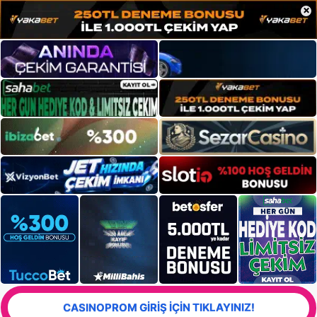
×
CASINOPROM GİRİŞ İÇİN TIKLAYINIZ!