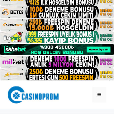
İçeriğe
atla
Menü